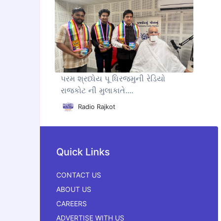
પરમ શ્રધ્ધેય પૂ ધિરજમુની રેડિયો
રાજકોટ ની મુલાકાતે....
Radio Rajkot
Quick Links
CONTACT US
ABOUT US
CAREERS
ADVERTISE WITH US